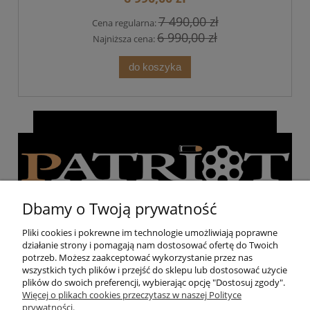
7 490,00 zł
Cena regularna:
6 990,00 zł
Najniższa cena:
do koszyka
Dbamy o Twoją prywatność
Pliki cookies i pokrewne im technologie umożliwiają poprawne
działanie strony i pomagają nam dostosować ofertę do Twoich
Pomoc
potrzeb. Możesz zaakceptować wykorzystanie przez nas
wszystkich tych plików i przejść do sklepu lub dostosować użycie
plików do swoich preferencji, wybierając opcję "Dostosuj zgody".
Moje konto
Więcej o plikach cookies przeczytasz w naszej Polityce
prywatności.