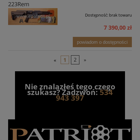
223Rem
Dostępność:
brak towaru
7 390,00 zł
powiadom o dostępności
«
1
2
»
Nie znalazłeś tego czego
szukasz? Zadzwoń:
534
943 397