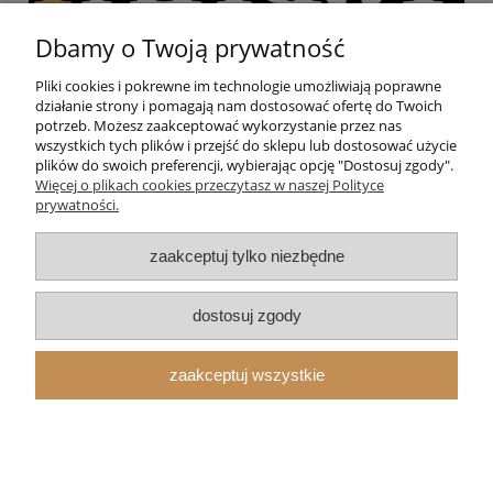
Dbamy o Twoją prywatność
Pliki cookies i pokrewne im technologie umożliwiają poprawne
działanie strony i pomagają nam dostosować ofertę do Twoich
Pomoc
potrzeb. Możesz zaakceptować wykorzystanie przez nas
wszystkich tych plików i przejść do sklepu lub dostosować użycie
plików do swoich preferencji, wybierając opcję "Dostosuj zgody".
Moje konto
Więcej o plikach cookies przeczytasz w naszej Polityce
prywatności.
Strzelnica
zaakceptuj tylko niezbędne
O nas
dostosuj zgody
zaakceptuj wszystkie
pokaż pełną wersję strony
Sklep internetowy Shoper.pl