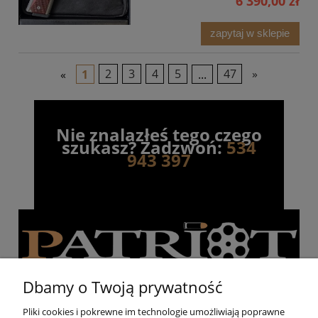
6 390,00 zł
zapytaj w sklepie
«
1
2
3
4
5
...
47
»
Nie znalazłeś tego czego
szukasz? Zadzwoń:
534
943 397
Dbamy o Twoją prywatność
Pliki cookies i pokrewne im technologie umożliwiają poprawne