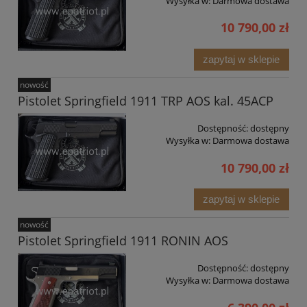
Wysyłka w:
Darmowa dostawa
10 790,00 zł
zapytaj w sklepie
nowość
Pistolet Springfield 1911 TRP AOS kal. 45ACP
Dostępność:
dostępny
Wysyłka w:
Darmowa dostawa
10 790,00 zł
zapytaj w sklepie
nowość
Pistolet Springfield 1911 RONIN AOS
Dostępność:
dostępny
Wysyłka w:
Darmowa dostawa