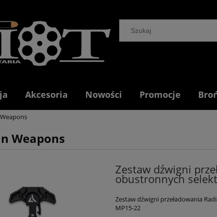
ja
Akcesoria
Nowości
Promocje
Bro
 Weapons
an Weapons
Zestaw dźwigni prze
obustronnych selek
Zestaw dźwigni przeładowania Radi
MP15-22