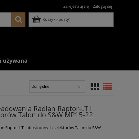
Zarejestruj się
Zaloguj się
Koszyk:
(pusty)
ń używana
ładowania Radian Raptor-LT i
torów Talon do S&W MP15-22
an Raptor-LT i obustronnych selektorów Talon do S&W