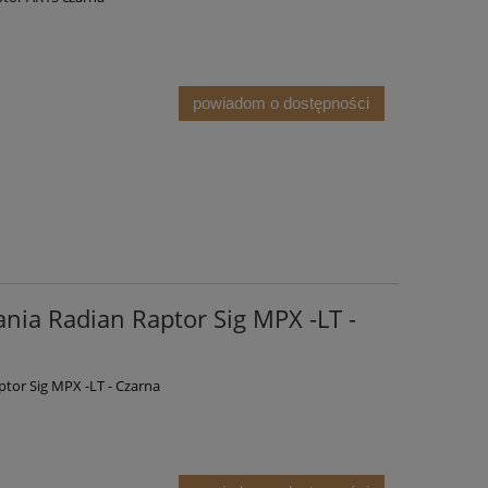
powiadom o dostępności
powiadom o 
powiadom o dostępności
nia Radian Raptor Sig MPX -LT -
tor Sig MPX -LT - Czarna