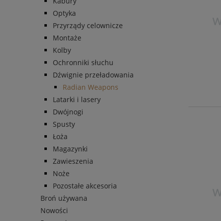
Kabury
Optyka
Przyrządy celownicze
Montaże
Kolby
Ochronniki słuchu
Dźwignie przeładowania
Radian Weapons
Latarki i lasery
Dwójnogi
Spusty
Łoża
Magazynki
Zawieszenia
Noże
Pozostałe akcesoria
Broń używana
Nowości