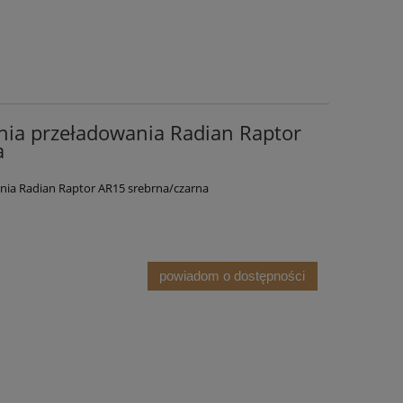
ia przeładowania Radian Raptor
a
ia Radian Raptor AR15 srebrna/czarna
powiadom o dostępności