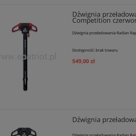
Dźwignia przeładow
Competition czerwo
Dźwignia przeładowania Radian Ra
Dostępność:
brak towaru
549,00 zł
Steyr ATC ROCK lufa 6"
Karabinek HK MR223 A3 luf
kal. 9x19mm
14,5" Brązowy
9 999,00 zł
12 900,00 zł
Dźwignia przeładow
10 900,00 zł
13 900,00 zł
egularna:
Cena regularna:
10 790,00 zł
12 899,00 zł
sza cena:
Najniższa cena:
Dźwignia przeładowania Radian Ra