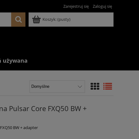
Zarejestruj się
Zaloguj się
Koszyk:
(pusty)
ń używana
na Pulsar Core FXQ50 BW +
 FXQ50 BW + adapter