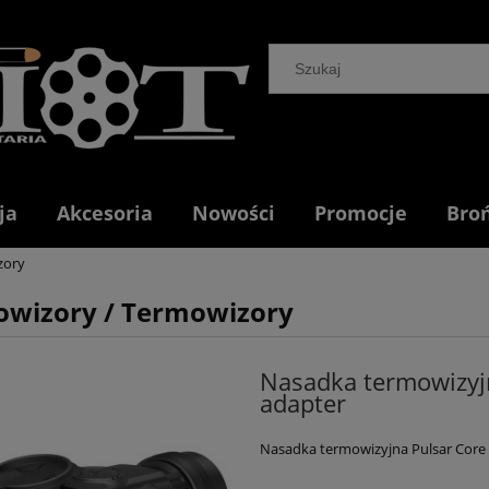
ja
Akcesoria
Nowości
Promocje
Bro
zory
owizory / Termowizory
Nasadka termowizyj
adapter
Nasadka termowizyjna Pulsar Core