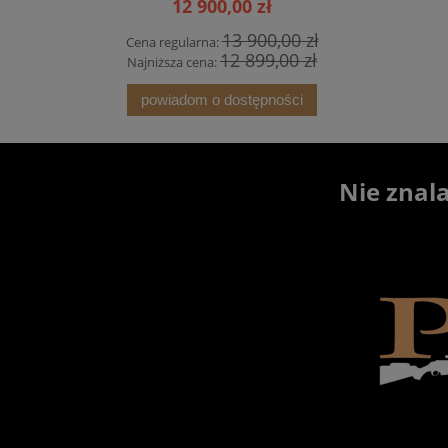
12 900,00 zł
13 900,00 zł
Cena regularna:
Cena 
12 899,00 zł
Najniższa cena:
Najni
powiadom o dostępności
Nie znal