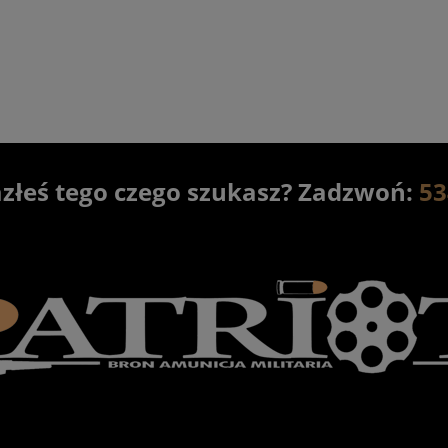
5 900,00 zł
13 300,00 zł
6 300,00 zł
14 400,00 zł
regularna:
Cena regularna:
5 999,00 zł
13 400,00 zł
ższa cena:
Najniższa cena:
do koszyka
powiadom o dostępności
azłeś tego czego szukasz? Zadzwoń:
53