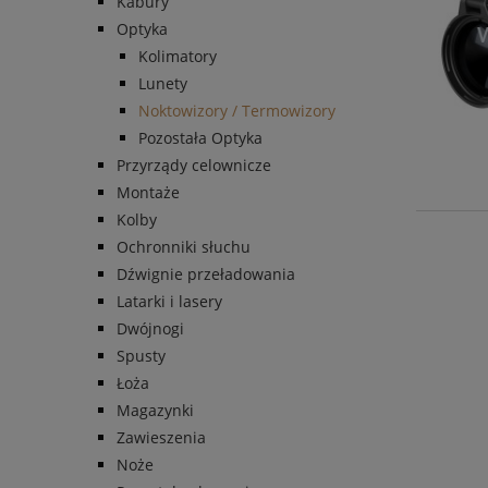
Kabury
Optyka
Kolimatory
Lunety
Noktowizory / Termowizory
Pozostała Optyka
Przyrządy celownicze
Montaże
Kolby
Ochronniki słuchu
Dźwignie przeładowania
Latarki i lasery
Dwójnogi
Spusty
Łoża
Magazynki
Zawieszenia
Noże