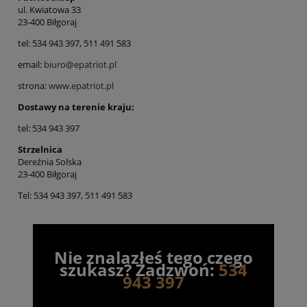
ul. Kwiatowa 33
23-400 Biłgoraj
tel: 534 943 397, 511 491 583
email:
biuro@epatriot.pl
strona:
www.epatriot.pl
Dostawy na terenie kraju:
tel: 534 943 397
Strzelnica
Dereźnia Solska
23-400 Biłgoraj
Tel: 534 943 397, 511 491 583
Nie znalazłeś tego czego
szukasz? Zadzwoń:
534
943 397