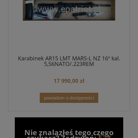
Karabinek AR15 LMT MARS-L NZ 16″ kal.
5,56NATO/.223REM
17 990,00 zł
powiadom o dostępności
Nie znalazłeś tego czego
szukasz? Zadzwoń:
534