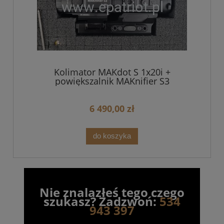
Kolimator MAKdot S 1x20i +
powiększalnik MAKnifier S3
6 490,00 zł
do koszyka
Nie znalazłeś tego czego
szukasz? Zadzwoń:
534
943 397