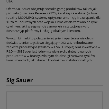
USA.
Oferta SIG Sauer obejmuje szeroką gamę produktów takich jak
pistolety (m.in. linie P‑series i P320), karabiny i karabinki (w tym
rodziny MCX/MPX), systemy optyczne, amunicję i rozwiązania dla
służb mundurowych oraz wojska. Firma działa zarówno na rynku
cywilnym, jak i w segmencie zamówień instytucjonalnych,
dostarczając platformy i usługi globalnym klientom.
Wyróżniki marki to połączenie inżynierii opartej na wieloletnim
doświadczeniu (częściowo sięgającym XIX w.), rozbudowane
zaplecze produkcyjne (zakłady w USA i Europie) oraz inwestycje w
R&D — SIG Sauer jest jednym z większych, zintegrowanych
producentów w branży, zdolnym do obsługi zarówno rynków
konsumenckich, jak i dużych kontraktów instytucjonalnych
Sig Sauer