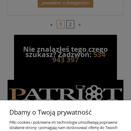
powiadom o dostępności
«
1
2
»
Nie znalazłeś tego czego
szukasz? Zadzwoń:
534
943 397
Dbamy o Twoją prywatność
Pliki cookies i pokrewne im technologie umożliwiają poprawne
działanie strony i pomagają nam dostosować ofertę do Twoich
Pomoc