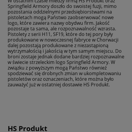
W ostatnim czasie miedzy firmą HS Produkt oraz
Springfield Armory doszło do swoistej fuzji, mimo
pozostania oddzielnymi przedsiębiorstwami na
pistoletach mogą Państwo zaobserwować nowe
logo, które zawiera nazwy obydwu firm. Jakość
pozostaje ta sama, ale rozpoznawalność wzrasta.
Pistolety z serii H11, SF19, które do tej pory były
produkowane w nowoczesnej fabryce w Chorwacji
dalej pozostają produkowane z niezastąpioną
wytrzymałością i jakością w tym samym miejscu. Do
broni zostaje jednak dodane bardziej rozpoznawalne
w świecie strzeleckim logo Springfield Armory. W
związku z powyższym mogą Państwo również
spodziewać się drobnych zmian w ukompletowaniu
pistoletów oraz oznaczeniach, które można było
zauważyć już w ostatniej dostawie HS Produkt.
HS Produkt