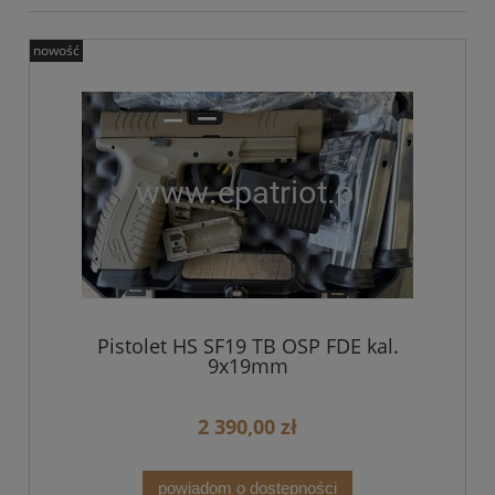
nowość
Pistolet HS SF19 TB OSP FDE kal.
9x19mm
2 390,00 zł
powiadom o dostępności