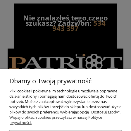
Nie znalazłeś tego czego
szukasz? Zadzwoń:
534
943 397
Dbamy o Twoją prywatność
Pliki cookies i pokrewne im technologie umożliwiają poprawne
działanie strony i pomagają nam dostosować ofertę do Twoich
Pomoc
potrzeb. Możesz zaakceptować wykorzystanie przez nas
wszystkich tych plików i przejść do sklepu lub dostosować użycie
plików do swoich preferencji, wybierając opcję "Dostosuj zgody".
Moje konto
Więcej o plikach cookies przeczytasz w naszej Polityce
prywatności.
Strzelnica