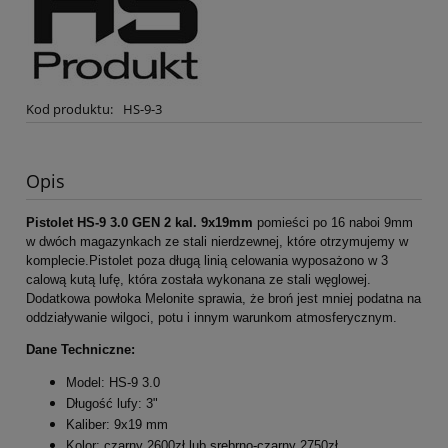
Kod produktu:
HS-9-3
Opis
Pistolet HS-9 3.0 GEN 2 kal. 9x19mm
pomieści po 16 naboi 9mm
w dwóch magazynkach ze stali nierdzewnej, które otrzymujemy w
komplecie.Pistolet poza długą linią celowania wyposażono w 3
calową kutą lufę, która została wykonana ze stali węglowej.
Dodatkowa powłoka Melonite sprawia, że broń jest mniej podatna na
oddziaływanie wilgoci, potu i innym warunkom atmosferycznym.
Dane Techniczne:
Model: HS-9 3.0
Długość lufy: 3"
Kaliber: 9x19 mm
Kolor: czarny 2600zł lub srebrno-czarny 2750zł