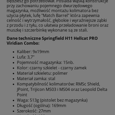
będziesz go potrzebował. Posiada wąską konstrukcje
przy zachowaniu pojemnego dwurzędowego
magazynka, możliwość montażu kolimatora bez
użycia płytek, lufę "Match Barrel" która zapewnia
celność i wytrzymałość, głębokie i wyraźniejsze ząbki
z przodu i z tyłu, co ułatwia przeładowanie broni oraz
muszkę i szczerbinkę wykonane są ze stali.
Dane techniczne Springfield H11 Hellcat PRO
Viridian Combo:
Kaliber: 9x19mm
Lufa: 3,7"
Pojemność magazynka: 15nb.
Kolor: czarny szkielet - czarny zamek
Materiał szkieletu: polimer
Materiał zamka: stal
Kompatybilność kolimatorów: RMSc Shield,
JPoint, Trijicon MS03 i MS04 oraz Leopold Delta
Point
Waga: 513g (pistolet bez magazynka)
Długość (ogólna): 169mm
Szerokość: 27mm