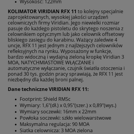
Wysokość: 122mm
KOLIMATOR VIRIDIAN RFX 11
to kolejny specjalnie
zaprojektowanych, wysokiej jakości urządzeń
celowniczych firmy Viridian. Jego niewielki rozmiar
pasuje do każdego pistoletu do skrytego noszenia z
celownikiem optycznym lub jako celownik offsetowy
bliskiego zasięgu do karabinu. Ważący zaledwie 4
uncje, RFX 11 jest jednym z najlżejszych celowników
refleksyjnych na rynku. Wyposażony w funkcje,
bardzo widoczną i wydajną zieloną kropkę Viridian 3
MOA, NATYCHMIASTOWE WŁĄCZANIE i
automatyczne wyłączanie, czujnik światła otoczenia i
ponad 30 tys. godzin pracy sprawiają, że RFX 11 jest
niezbędny dla każdej broni palnej.
Dane techniczne VIRIDIAN RFX 11:
Footprint: Shield RMSc
Wymiary: 1,6"(dł.) x 0,95"(szer.) x 0,89"(wys.)
Wymiary soczewki: 16mm x 22mm
Powłoka soczewki: szkło wielowarstwowe
Maksymalna regulacja: 90 MOA
Siatka celownicza: 3 MOA zielona