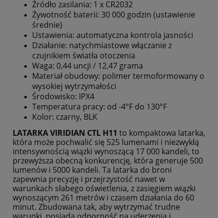
Źródło zasilania: 1 x CR2032
Żywotność baterii: 30 000 godzin (ustawienie
średnie)
Ustawienia: automatyczna kontrola jasności
Działanie: natychmiastowe włączanie z
czujnikiem światła otoczenia
Waga: 0,44 uncji / 12,47 grama
Materiał obudowy: polimer termoformowany o
wysokiej wytrzymałości
Środowisko: IPX4
Temperatura pracy: od -4°F do 130°F
Kolor: czarny, BLK
LATARKA VIRIDIAN CTL H11
to kompaktowa latarka,
która może pochwalić się 525 lumenami i niezwykłą
intensywnością wiązki wynoszącą 17 000 kandeli, to
przewyższa obecną konkurencję, która generuje 500
lumenów i 5000 kandeli. Ta latarka do broni
zapewnia precyzję i przejrzystość nawet w
warunkach słabego oświetlenia, z zasięgiem wiązki
wynoszącym 261 metrów i czasem działania do 60
minut. Zbudowana tak, aby wytrzymać trudne
warunki, posiada odporność na uderzenia i