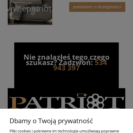
powiadom o dostępności
Nie znalazłeś tego czego
szukasz? Zadzwoń:
534
943 397
Dbamy o Twoją prywatność
Pliki cookies i pokrewne im technologie umożliwiają poprawne