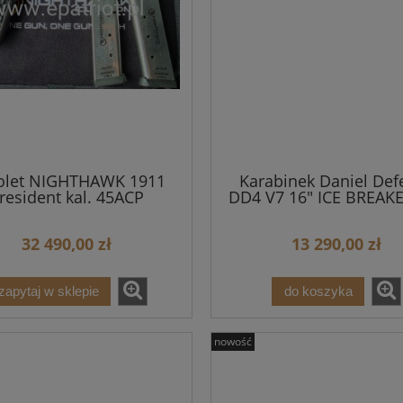
18 000,00 zł
12 899,00 zł
sza cena:
Najniższa cena:
do koszyka
powiadom o dostępności
tolet NIGHTHAWK 1911
Karabinek Daniel Def
resident kal. 45ACP
DD4 V7 16" ICE BREAKE
optyki
32 490,00 zł
13 290,00 zł
zapytaj w sklepie
do koszyka
nowość