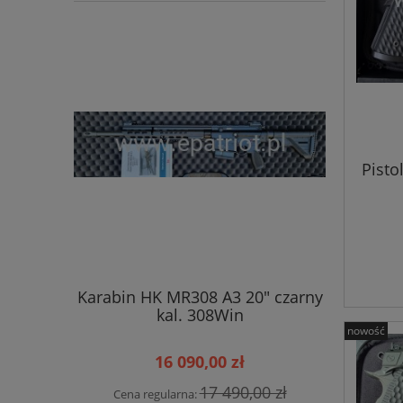
Pisto
Karabin HK MR308 A3 20" czarny
Karabin 
kal. 308Win
brą
nowość
16 090,00 zł
17 490,00 zł
Cena regularna:
Cena r