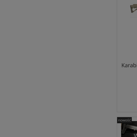
Karab
nowość