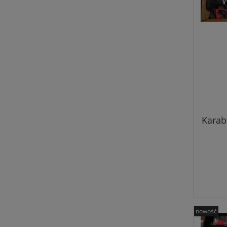
Karab
nowość