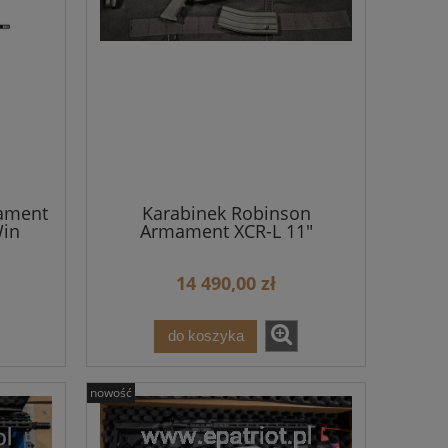
ament
Karabinek Robinson
Win
Armament XCR-L 11"
14 490,00 zł
do koszyka
nowość