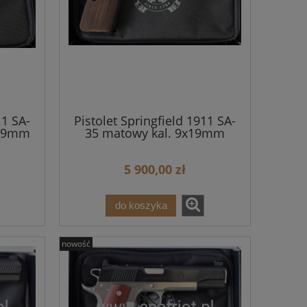
11 SA-
Pistolet Springfield 1911 SA-
x19mm
35 matowy kal. 9x19mm
5 900,00 zł
do koszyka
nowość