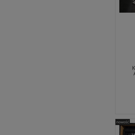
K
nowość