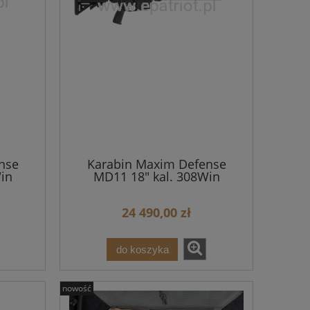
nse
Karabin Maxim Defense
in
MD11 18" kal. 308Win
24 490,00 zł
do koszyka
nowość