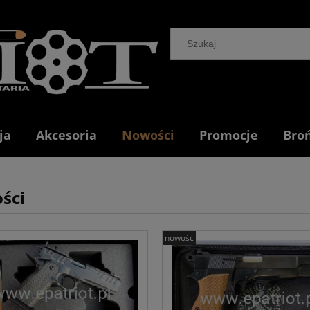
ja
Akcesoria
Nowości
Promocje
Bro
ści
nowość