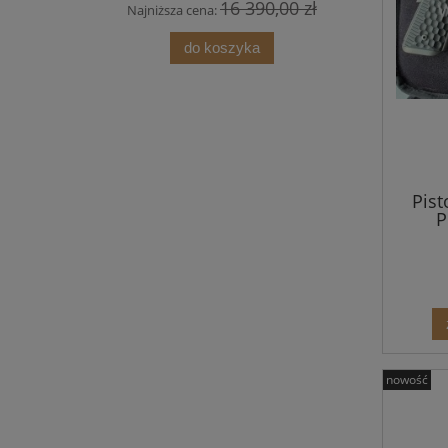
16 390,00 zł
Najniższa cena:
Najniż
do koszyka
Pis
P
nowość