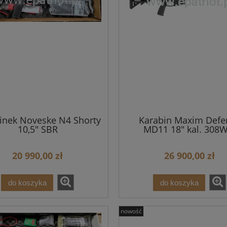
inek Noveske N4 Shorty
Karabin Maxim Defe
10,5" SBR
MD11 18" kal. 308W
20 990,00 zł
26 900,00 zł
do koszyka
do koszyka
nowość