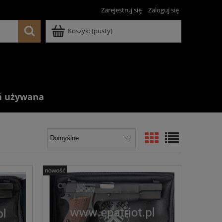
Zarejestruj się
Zaloguj się
Koszyk:
(pusty)
ń używana
nowość