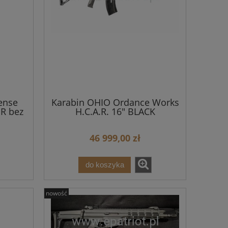
16 500,00 zł
Najniższa cena:
Najniższa cena:
do koszyka
powiadom o 
ense
Karabin OHIO Ordance Works
R bez
H.C.A.R. 16" BLACK
46 999,00 zł
do koszyka
nowość