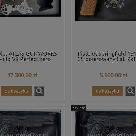
olet ATLAS GUNWORKS
Pistolet Springfield 19
ollo V3 Perfect Zero
35 polerowany kal. 9
47 300,00 zł
5 900,00 zł
do koszyka
do koszyka
nowość