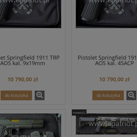
let Springfield 1911 TRP
Pistolet Springfield 19
AOS kal. 9x19mm
AOS kal. 45ACP
10 790,00 zł
10 790,00 zł
do koszyka
do koszyka
HK MR308 A3-28 16,5"
Karabinek HK MR223 A3 14,
zowy kal. 308Win
Czarny
nowość
16 600,00 zł
12 900,00 zł
18 000,00 zł
13 900,00 zł
egularna:
Cena regularna: