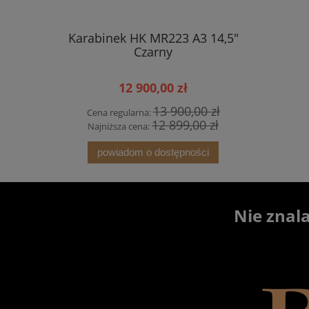
Karabinek HK MR223 A3 14,5"
Karabin H
Czarny
12 900,00 zł
13 900,00 zł
Cena regularna:
Cena r
12 899,00 zł
Najniższa cena:
Najniż
powiadom o dostępności
Nie znal