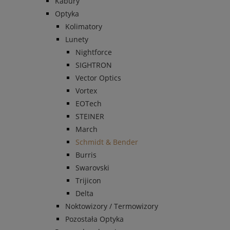
Kabury
Optyka
Kolimatory
Lunety
Nightforce
SIGHTRON
Vector Optics
Vortex
EOTech
STEINER
March
Schmidt & Bender
Burris
Swarovski
Trijicon
Delta
Noktowizory / Termowizory
Pozostała Optyka