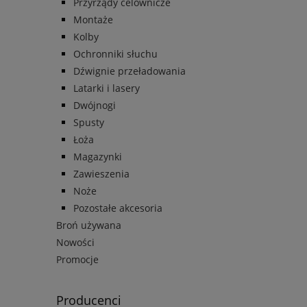
Przyrządy celownicze
Montaże
Kolby
Ochronniki słuchu
Dźwignie przeładowania
Latarki i lasery
Dwójnogi
Spusty
Łoża
Magazynki
Zawieszenia
Noże
Pozostałe akcesoria
Broń używana
Nowości
Promocje
Producenci