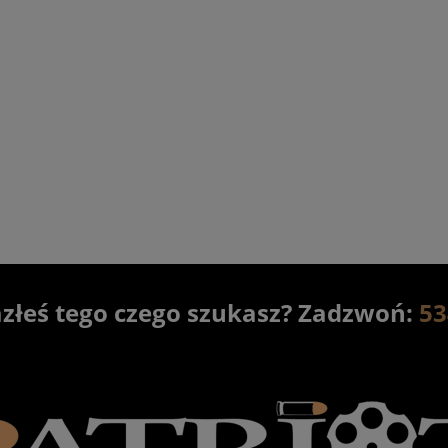
K MR308 A3-28 lufa 20"
Karabinek HK MR223 A3 lufa 
kal. 308Win
czarny
16 600,00 zł
12 900,00 zł
18 000,00 zł
13 900,00 zł
egularna:
Cena regularna:
16 500,00 zł
12 899,00 zł
sza cena:
Najniższa cena:
do koszyka
powiadom o dostępności
azłeś tego czego szukasz? Zadzwoń:
53