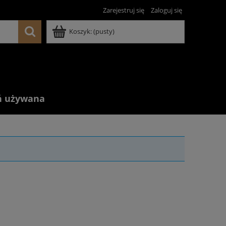
Zarejestruj się
Zaloguj się
Koszyk:
(pusty)
ń używana