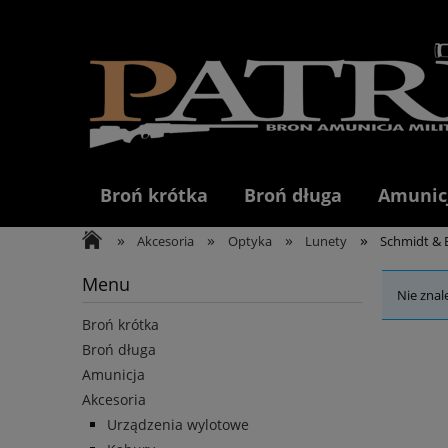
Broń krótka
Broń długa
Amunic
»
»
»
»
Akcesoria
Optyka
Lunety
Schmidt & 
Menu
Nie znal
Broń krótka
Broń długa
Amunicja
Akcesoria
Urządzenia wylotowe