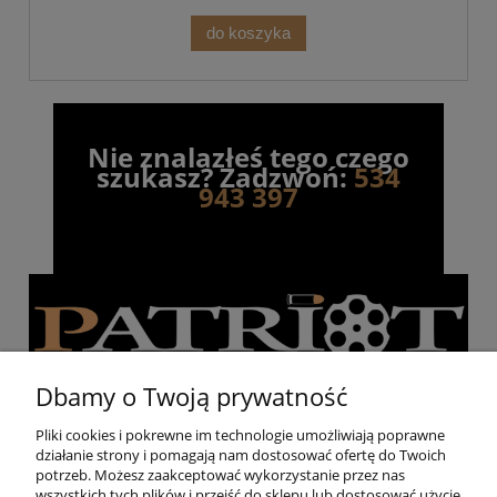
do koszyka
Nie znalazłeś tego czego
szukasz? Zadzwoń:
534
943 397
Dbamy o Twoją prywatność
Pliki cookies i pokrewne im technologie umożliwiają poprawne
działanie strony i pomagają nam dostosować ofertę do Twoich
Pomoc
potrzeb. Możesz zaakceptować wykorzystanie przez nas
wszystkich tych plików i przejść do sklepu lub dostosować użycie