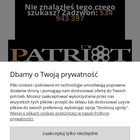
Nie znalazłeś tego czego
szukasz? Zadzwoń:
534
943 397
Dbamy o Twoją prywatność
Pliki cookies i pokrewne im technologie umożliwiają poprawne
działanie strony i pomagają nam dostosować ofertę do Twoich
Pomoc
potrzeb. Możesz zaakceptować wykorzystanie przez nas
wszystkich tych plików i przejść do sklepu lub dostosować użycie
plików do swoich preferencji, wybierając opcję "Dostosuj zgody".
Moje konto
Więcej o plikach cookies przeczytasz w naszej Polityce
prywatności.
Strzelnica
zaakceptuj tylko niezbędne