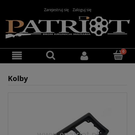
Zarejestruj się
Zaloguj się
Kolby