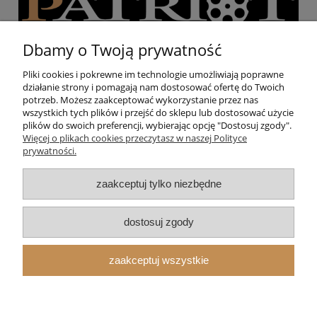
Dbamy o Twoją prywatność
Pliki cookies i pokrewne im technologie umożliwiają poprawne
działanie strony i pomagają nam dostosować ofertę do Twoich
Pomoc
potrzeb. Możesz zaakceptować wykorzystanie przez nas
wszystkich tych plików i przejść do sklepu lub dostosować użycie
plików do swoich preferencji, wybierając opcję "Dostosuj zgody".
Moje konto
Więcej o plikach cookies przeczytasz w naszej Polityce
prywatności.
Strzelnica
zaakceptuj tylko niezbędne
O nas
dostosuj zgody
zaakceptuj wszystkie
pokaż pełną wersję strony