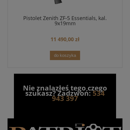
Pistolet Zenith ZF-5 Essentials, kal.
9x19mm
11 490,00 zł
do koszyka
Nie znalazłeś tego czego
szukasz? Zadzwoń:
534
943 397