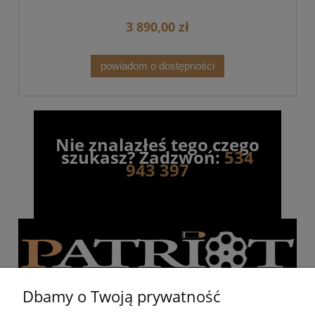
3 890,00 zł
powiadom o dostępności
Nie znalazłeś tego czego
szukasz? Zadzwoń:
534
943 397
Dbamy o Twoją prywatność