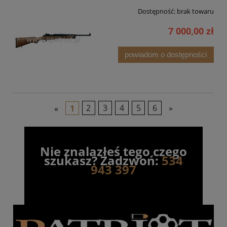
Dostępność:
brak towaru
7 000,00 zł
powiadom o dostępności
«
1
2
3
4
5
6
»
Nie znalazłeś tego czego
szukasz? Zadzwoń:
534
943 397