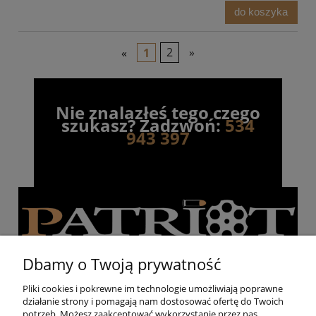
do koszyka
«
1
2
»
Nie znalazłeś tego czego
szukasz? Zadzwoń:
534
943 397
Dbamy o Twoją prywatność
Pliki cookies i pokrewne im technologie umożliwiają poprawne
działanie strony i pomagają nam dostosować ofertę do Twoich
Pomoc
potrzeb. Możesz zaakceptować wykorzystanie przez nas