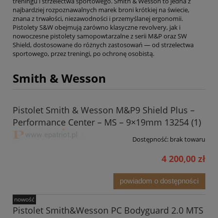
treningu i strzelectwa sportowego. Smith & Wesson to jedna z
najbardziej rozpoznawalnych marek broni krótkiej na świecie,
znana z trwałości, niezawodności i przemyślanej ergonomii.
Pistolety S&W obejmują zarówno klasyczne revolvery, jak i
nowoczesne pistolety samopowtarzalne z serii M&P oraz SW
Shield, dostosowane do różnych zastosowań — od strzelectwa
sportowego, przez treningi, po ochronę osobistą.
Smith & Wesson
Pistolet Smith & Wesson M&P9 Shield Plus –
Performance Center – MS – 9×19mm 13254 (1)
Dostępność:
brak towaru
4 200,00 zł
powiadom o dostępności
nowość
Pistolet Smith&Wesson PC Bodyguard 2.0 MTS