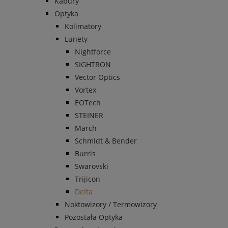
Kabury
Optyka
Kolimatory
Lunety
Nightforce
SIGHTRON
Vector Optics
Vortex
EOTech
STEINER
March
Schmidt & Bender
Burris
Swarovski
Trijicon
Delta
Noktowizory / Termowizory
Pozostała Optyka