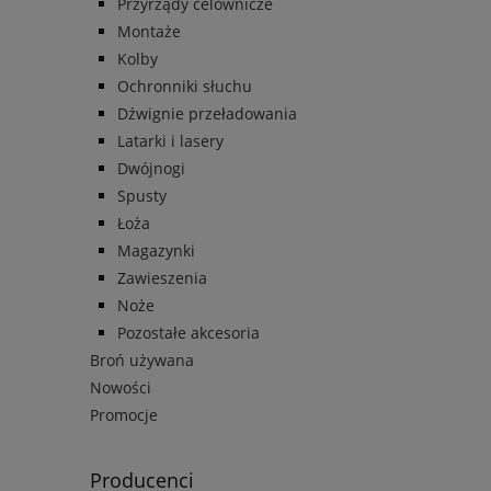
Przyrządy celownicze
Montaże
Kolby
Ochronniki słuchu
Dźwignie przeładowania
Latarki i lasery
Dwójnogi
Spusty
Łoża
Magazynki
Zawieszenia
Noże
Pozostałe akcesoria
Broń używana
Nowości
Promocje
Producenci