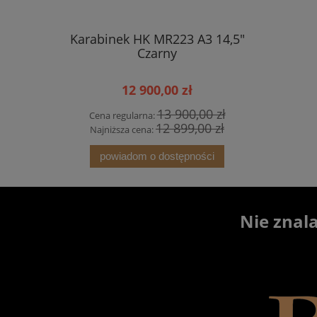
Karabinek HK MR223 A3 14,5"
Karabin H
Czarny
12 900,00 zł
13 900,00 zł
Cena regularna:
Cena r
12 899,00 zł
Najniższa cena:
Najniż
powiadom o dostępności
Nie znal