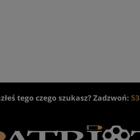
K MR308 A3-28 lufa 20"
Karabinek HK MR223 A3 lufa 
kal. 308Win
czarny
16 600,00 zł
12 900,00 zł
18 000,00 zł
13 900,00 zł
egularna:
Cena regularna:
16 500,00 zł
12 899,00 zł
sza cena:
Najniższa cena:
do koszyka
powiadom o dostępności
azłeś tego czego szukasz? Zadzwoń:
53