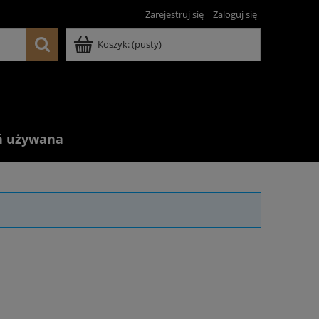
Zarejestruj się
Zaloguj się
Koszyk:
(pusty)
ń używana