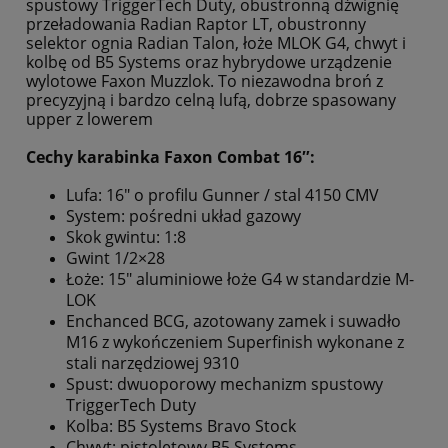
spustowy TriggerTech Duty, obustronną dźwignię
przeładowania Radian Raptor LT, obustronny
selektor ognia Radian Talon, łoże MLOK G4, chwyt i
kolbę od B5 Systems oraz hybrydowe urządzenie
wylotowe Faxon Muzzlok. To niezawodna broń z
precyzyjną i bardzo celną lufą, dobrze spasowany
upper z lowerem
Cechy karabinka Faxon Combat 16″:
Lufa: 16" o profilu Gunner / stal 4150 CMV
System: pośredni układ gazowy
Skok gwintu: 1:8
Gwint 1/2×28
Łoże: 15" aluminiowe łoże G4 w standardzie M-
LOK
Enchanced BCG, azotowany zamek i suwadło
M16 z wykończeniem Superfinish wykonane z
stali narzędziowej 9310
Spust: dwuoporowy mechanizm spustowy
TriggerTech Duty
Kolba: B5 Systems Bravo Stock
Chwyt: pistoletowy B5 Systems