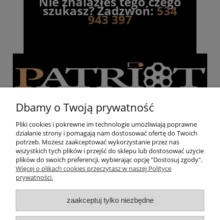
Nie znalazłeś tego czego
szukasz? Zadzwoń:
534
943 397
Dbamy o Twoją prywatność
Pliki cookies i pokrewne im technologie umożliwiają poprawne
działanie strony i pomagają nam dostosować ofertę do Twoich
Pomoc
potrzeb. Możesz zaakceptować wykorzystanie przez nas
wszystkich tych plików i przejść do sklepu lub dostosować użycie
plików do swoich preferencji, wybierając opcję "Dostosuj zgody".
Moje konto
Więcej o plikach cookies przeczytasz w naszej Polityce
prywatności.
Strzelnica
zaakceptuj tylko niezbędne
O nas