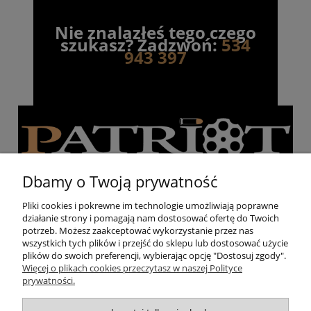
Nie znalazłeś tego czego
szukasz? Zadzwoń:
534
943 397
Dbamy o Twoją prywatność
Pliki cookies i pokrewne im technologie umożliwiają poprawne
działanie strony i pomagają nam dostosować ofertę do Twoich
Pomoc
potrzeb. Możesz zaakceptować wykorzystanie przez nas
wszystkich tych plików i przejść do sklepu lub dostosować użycie
plików do swoich preferencji, wybierając opcję "Dostosuj zgody".
Moje konto
Więcej o plikach cookies przeczytasz w naszej Polityce
prywatności.
Strzelnica