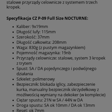
stalowe przyrządy celownicze z systemem trzech
kropek.
Specyfikacja CZ P-09 Full Size NOCTURNE:
Kaliber: 9x19mm
Dłu
g
ość lufy: 115mm
Szerokość: 37mm
Długość całkowita: 208mm
Waga: 830
g
(z pustym magazynkiem)
Pojemność magazynka: 19nb
Przyrządy celownicze: stalowe, system 3 kropek
z trytem
Spust: SA / DA pojedyncze
g
o i podwójnego
działania
Szkielet: polimerowy
Bezpiecznik: blokada iglicy, zabezpieczenie
kurka, manualny bezpiecznik skrzydełkowy z
możliwością wymiany na dekoker (w komplecie)
Ciężar spustu: 21N w SA / 44N w DA
Droga spustu: SA ok 10mm / DA ok 13mm
Reset: ok 7mm