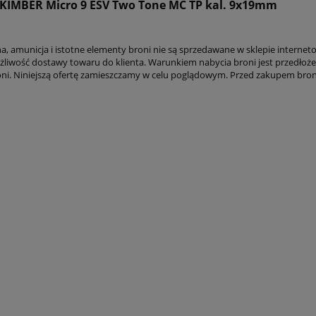
t KIMBER Micro 9 ESV Two Tone MC TP kal. 9x19mm
na, amunicja i istotne elementy broni nie są sprzedawane w sklepie interne
ożliwość dostawy towaru do klienta. Warunkiem nabycia broni jest przedłoż
ni. Niniejszą ofertę zamieszczamy w celu poglądowym. Przed zakupem broni