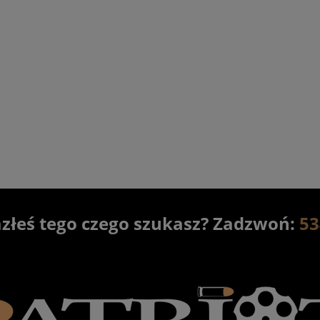
Beretta 92X Performance
Karabin HK MR308 A3 13"
R kal. 9x19mm
kal.308WIN
7 390,00 zł
15 590,00 zł
7 890,00 zł
16 990,00 zł
regularna:
Cena regularna:
7 800,00 zł
16 490,00 zł
ższa cena:
Najniższa cena:
zapytaj w sklepie
zapytaj w sklepie
azłeś tego czego szukasz? Zadzwoń:
53