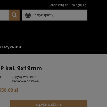
Zarejestruj się
Zaloguj się
Koszyk:
(pusty)
ń używana
TP kal. 9x19mm
ć:
Zapytaj w sklepie
:
Darmowa dostawa
150,00 zł
zapytaj w sklepie
.