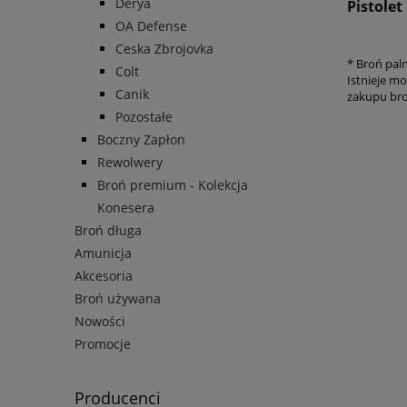
Derya
Pistole
OA Defense
Ceska Zbrojovka
* Broń pal
Colt
Istnieje m
Canik
zakupu bro
Pozostałe
Boczny Zapłon
Rewolwery
Broń premium - Kolekcja
Konesera
Broń długa
Amunicja
Akcesoria
Broń używana
Nowości
Promocje
Producenci