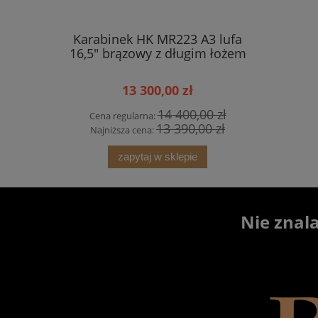
Karabinek HK MR223 A3 lufa
Pistolet 
16,5" brązowy z długim łożem
O
13 300,00 zł
14 400,00 zł
Cena regularna:
Cena 
13 390,00 zł
Najniższa cena:
Najni
zapytaj w sklepie
Nie znal