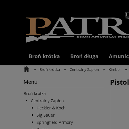
Broń krótka
Broń długa
Amunic
»
»
»
»
Broń krótka
Centralny Zapłon
Kimber
Pisto
Menu
Broń krótka
Centralny Zapłon
Heckler & Koch
Sig Sauer
Springfield Armory