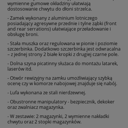
wymienne gumowe okładziny ułatwiają
dostosowanie chwytu do dłoni strzelca.
- Zamek wykonany z aluminium lotniczego
posiadający agresywne przednie i tylne ząbki (front
and rear serrations) ułatwiające przeładowanie i
obsługę broni.
- Stała muszka oraz regulowana w pionie i poziomie
szczerbinka. Dodatkowo szczerbinka jest odwracalna
– z jednej strony 2 białe kropki z drugiej czarne pole.
- Dolna szyna picatinny służaca do montażu latarek,
laserów itd.
- Otwór rewizyjny na zamku umożliwiający szybką
ocenę czy w komorze nabojowej znajduje się nabój.
- Lufa wykonana ze stali nierdzewnej.
- Obustronne manipulatory - bezpiecznik, dekoker
oraz zwalniacz magazynka.
- W zestawie: 2 magazynki, 2 wymienne nakładki
chwytu oraz 2 stopki magazynków.