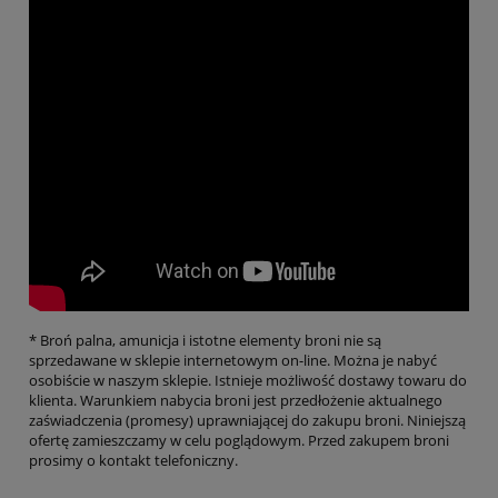
* Broń palna, amunicja i istotne elementy broni nie są
sprzedawane w sklepie internetowym on-line. Można je nabyć
osobiście w naszym sklepie. Istnieje możliwość dostawy towaru do
klienta. Warunkiem nabycia broni jest przedłożenie aktualnego
zaświadczenia (promesy) uprawniającej do zakupu broni. Niniejszą
ofertę zamieszczamy w celu poglądowym. Przed zakupem broni
prosimy o kontakt telefoniczny.