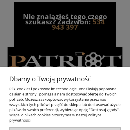
Nie znalazłeś tego czego
szukasz? Zadzwoń:
534
943 397
Dbamy o Twoją prywatność
Pliki cookies i pokrewne im technologie umożliwiają poprawne
działanie strony i pomagają nam dostosować ofertę do Twoich
Pomoc
potrzeb. Możesz zaakceptować wykorzystanie przez nas
wszystkich tych plików i przejść do sklepu lub dostosować użycie
plików do swoich preferencji, wybierając opcję "Dostosuj zgody".
Moje konto
Więcej o plikach cookies przeczytasz w naszej Polityce
prywatności.
Strzelnica