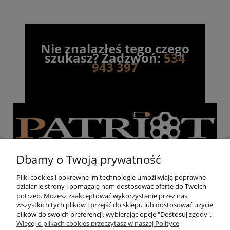
Nie znalazłeś tego czego
szukasz? Zadzwoń:
534
943 397
Dbamy o Twoją prywatność
Pliki cookies i pokrewne im technologie umożliwiają poprawne
działanie strony i pomagają nam dostosować ofertę do Twoich
Pomoc
potrzeb. Możesz zaakceptować wykorzystanie przez nas
wszystkich tych plików i przejść do sklepu lub dostosować użycie
plików do swoich preferencji, wybierając opcję "Dostosuj zgody".
Moje konto
Więcej o plikach cookies przeczytasz w naszej Polityce