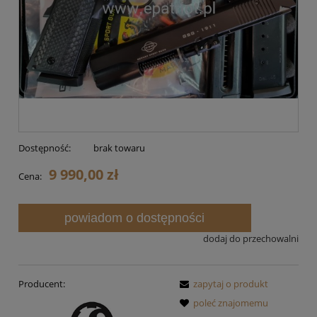
Dostępność:
brak towaru
9 990,00 zł
Cena:
powiadom o dostępności
dodaj do przechowalni
Producent:
zapytaj o produkt
poleć znajomemu