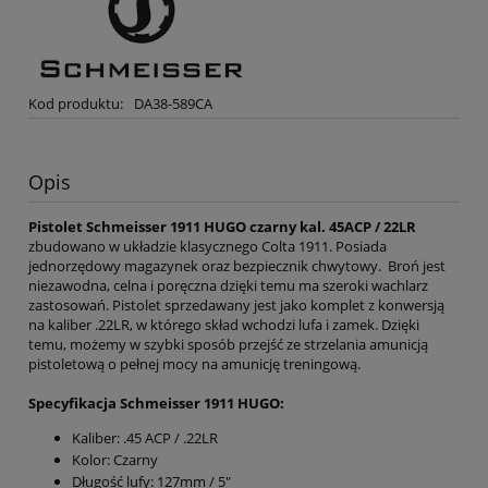
Kod produktu:
DA38-589CA
Opis
Pistolet Schmeisser 1911 HUGO czarny kal. 45ACP / 22LR
zbudowano w układzie klasycznego Colta 1911. Posiada
jednorzędowy magazynek oraz bezpiecznik chwytowy
.
Broń jest
niezawodna, celna i poręczna dzięki temu ma szeroki wachlarz
zastosowań.
Pistolet sprzedawany jest jako komplet z konwersją
na kaliber .22LR, w którego skład wchodzi lufa i zamek. Dzięki
temu, możemy w szybki sposób przejść ze strzelania amunicją
pistoletową o pełnej mocy na amunicję treningową.
Specyfikacja Schmeisser 1911 HUGO:
Kaliber: .45 ACP / .22LR
Kolor: Czarny
Długość lufy: 127mm / 5"