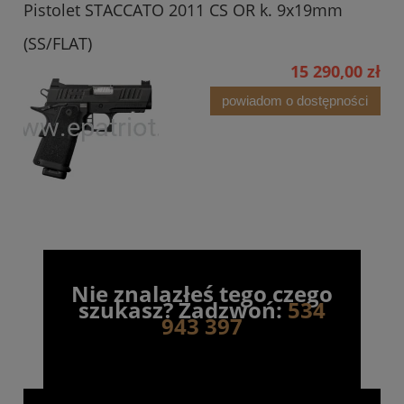
Pistolet STACCATO 2011 CS OR k. 9x19mm
(SS/FLAT)
15 290,00 zł
powiadom o dostępności
Nie znalazłeś tego czego
szukasz? Zadzwoń:
534
943 397