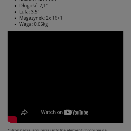
Długość: 7,1"
Lufa: 3,5"
Magazynek: 2x 16+1
Waga: 0,65kg
* Broń palna, amunicja i istotne elementy broni nie są