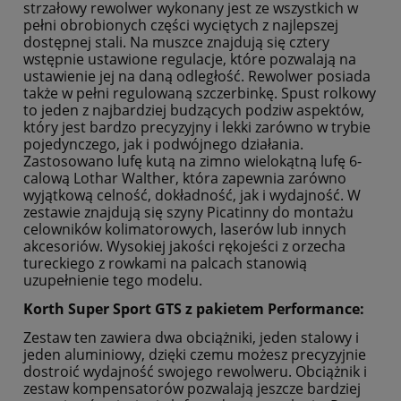
strzałowy rewolwer wykonany jest ze wszystkich w
pełni obrobionych części wyciętych z najlepszej
dostępnej stali. Na muszce znajdują się cztery
wstępnie ustawione regulacje, które pozwalają na
ustawienie jej na daną odległość. Rewolwer posiada
także w pełni regulowaną szczerbinkę. Spust rolkowy
to jeden z najbardziej budzących podziw aspektów,
który jest bardzo precyzyjny i lekki zarówno w trybie
pojedynczego, jak i podwójnego działania.
Zastosowano lufę kutą na zimno wielokątną lufę 6-
calową Lothar Walther, która zapewnia zarówno
wyjątkową celność, dokładność, jak i wydajność. W
zestawie znajdują się szyny Picatinny do montażu
celowników kolimatorowych, laserów lub innych
akcesoriów. Wysokiej jakości rękojeści z orzecha
tureckiego z rowkami na palcach stanowią
uzupełnienie tego modelu.
Korth Super Sport GTS z pakietem Performance:
Zestaw ten zawiera dwa obciążniki, jeden stalowy i
jeden aluminiowy, dzięki czemu możesz precyzyjnie
dostroić wydajność swojego rewolweru. Obciążnik i
zestaw kompensatorów pozwalają jeszcze bardziej