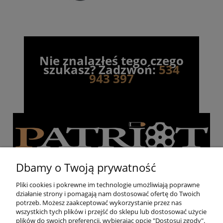
Nie znalazłeś tego czego
szukasz? Zadzwoń:
534
943 397
Dbamy o Twoją prywatność
Pliki cookies i pokrewne im technologie umożliwiają poprawne
działanie strony i pomagają nam dostosować ofertę do Twoich
Pomoc
potrzeb. Możesz zaakceptować wykorzystanie przez nas
wszystkich tych plików i przejść do sklepu lub dostosować użycie
plików do swoich preferencji, wybierając opcję "Dostosuj zgody".