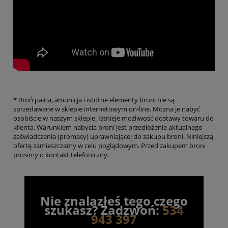
* Broń palna, amunicja i istotne elementy broni nie są
sprzedawane w sklepie internetowym on-line. Można je nabyć
osobiście w naszym sklepie. Istnieje możliwość dostawy towaru do
klienta. Warunkiem nabycia broni jest przedłożenie aktualnego
zaświadczenia (promesy) uprawniającej do zakupu broni. Niniejszą
ofertę zamieszczamy w celu poglądowym. Przed zakupem broni
prosimy o kontakt telefoniczny.
Nie znalazłeś tego czego
szukasz? Zadzwoń:
534
943 397