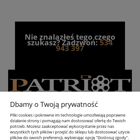
Nie znalazłeś tego czego
szukasz? Zadzwoń:
534
943 397
Dbamy o Twoją prywatność
Pliki cookies i pokrewne im technologie umożliwiają poprawne
działanie strony i pomagają nam dostosować ofertę do Twoich
Pomoc
potrzeb. Możesz zaakceptować wykorzystanie przez nas
wszystkich tych plików i przejść do sklepu lub dostosować użycie
plików do swoich preferencji, wybierając opcję "Dostosuj zgody".
Moje konto