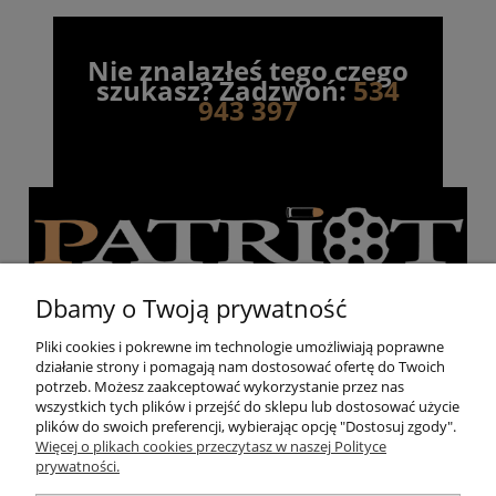
Nie znalazłeś tego czego
szukasz? Zadzwoń:
534
943 397
Dbamy o Twoją prywatność
Pliki cookies i pokrewne im technologie umożliwiają poprawne
działanie strony i pomagają nam dostosować ofertę do Twoich
Pomoc
potrzeb. Możesz zaakceptować wykorzystanie przez nas
wszystkich tych plików i przejść do sklepu lub dostosować użycie
plików do swoich preferencji, wybierając opcję "Dostosuj zgody".
Moje konto
Więcej o plikach cookies przeczytasz w naszej Polityce
prywatności.
Strzelnica