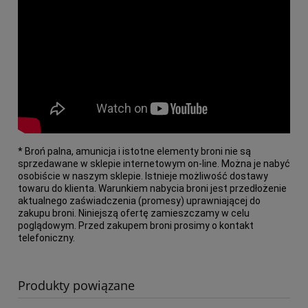
* Broń palna, amunicja i istotne elementy broni nie są
sprzedawane w sklepie internetowym on-line. Można je nabyć
osobiście w naszym sklepie. Is
t
nieje możliwość dostawy
towaru do klienta. Warunkiem nabycia broni jest przedłożenie
aktualnego zaświadczenia (promesy) uprawniającej do
zakupu broni. Niniejszą ofertę zamieszczamy w celu
poglądowym. Przed zakupem broni prosimy o kontakt
telefoniczny.
Produkty powiązane