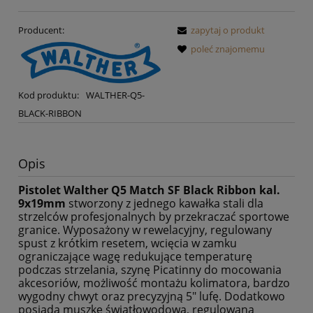
Producent:
zapytaj o produkt
poleć znajomemu
Kod produktu:
WALTHER-Q5-
BLACK-RIBBON
Opis
Pistolet Wa
l
ther Q5 Match SF Black Ribbon kal.
9x19mm
stworzony z j
e
dnego kawałka stali dla
strzelców profesjonalnych by przekraczać sportowe
gran
i
ce. Wyposażony w rewelacyjny, regulowany
spust z kró
t
kim resetem, wcięcia w zamku
ograniczające wagę redukujące temperaturę
podczas strze
l
ania, szynę Picat
i
nny do mocowania
akcesoriów, możliwość montażu kolimatora, bardzo
wygodny chwyt oraz precyzyjną 5" lufę. Dodatkowo
posiada muszkę św
i
atłowodową, regulowaną