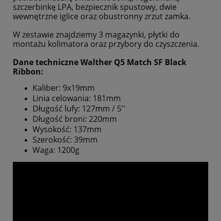
szczerbinkę LPA, bezp
i
ecznik spustowy, dwie
wewnętrzne iglice oraz obustronny zrzut zamka.
W zestawie znajdziemy 3 magazynk
i
, płytki do
montażu kolimatora oraz przybory do czyszczenia.
Dane techniczne Walther Q5 Match SF Black
Ribbon:
Kal
i
ber: 9x19
m
m
Linia celowania: 181mm
Długość
l
ufy: 127
m
m / 5''
Długość broni: 220mm
Wysokość: 137mm
Sze
r
okość: 39mm
Waga: 1
2
00g