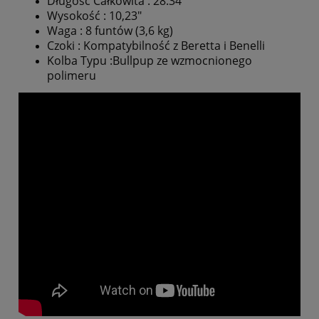
Długość Całkowita : 28.34"
Wysokość : 10,23"
Waga : 8 funtów (3,6 kg)
Czoki : Kompatybilność z Beretta i Benelli
Kolba Typu :Bullpup ze wzmocnionego
polimeru