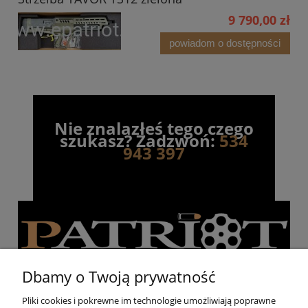
9 790,00 zł
powiadom o dostępności
Nie znalazłeś tego czego
szukasz? Zadzwoń:
534
943 397
Dbamy o Twoją prywatność
Pliki cookies i pokrewne im technologie umożliwiają poprawne