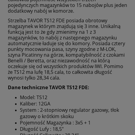
pojedynczych magazynków to 15 nabojów plus jeden
dodatkowy nabój w komorze.
Strzelba TAVOR TS12 FDE posiada obrotowy
magazynek w którym znajdują się 3 inne. Unikalną
funkcją jest to że gdy zmienimy na 1 z 3
magazynków, to nabój z następnego magazynku
automatycznie ładuje się do komory. Posiada cztery
punkty mocowania pasa, szyny zgodne z M-LOK,
szyna Picatinny na górze, kompatybilność z czokami
Benelli / Beretta, oraz niezawodność na którą
oczekuje się od wszystkich produktów IWI. Pomimo
że TS12 ma lufę 18,5 cala, to całkowita długość
wynosi tylko 28,34 cala.
Dane techniczne TAVOR TS12 FDE:
Model: TS12
Kaliber: 12GA
System : 2-stopniowy regulator gazowy, tłok
gazowy o krótkim skoku
Pojemność Magazynka : 3x5 + 1
Długość Lufy : 18,5"