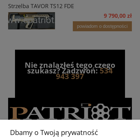
Strzelba TAVOR TS12 FDE
9 790,00 zł
powiadom o dostępności
Nie znalazłeś tego czego
szukasz? Zadzwoń:
534
943 397
Dbamy o Twoją prywatność