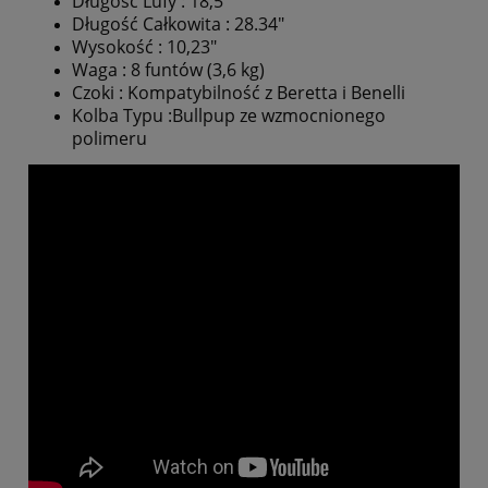
Długość Lufy : 18,5"
Długość Całkowita : 28.34"
Wysokość : 10,23"
Waga : 8 funtów (3,6 kg)
Czoki : Kompatybilność z Beretta i Benelli
Kolba Typu :Bullpup ze wzmocnionego
polimeru